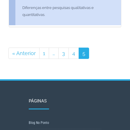
Diferenças entre pesquisas qualitativas e
quantitativas.
« Anterior
1
…
3
4
5
Page
Page
Page
Page
PÁGINAS
Blog No Ponto