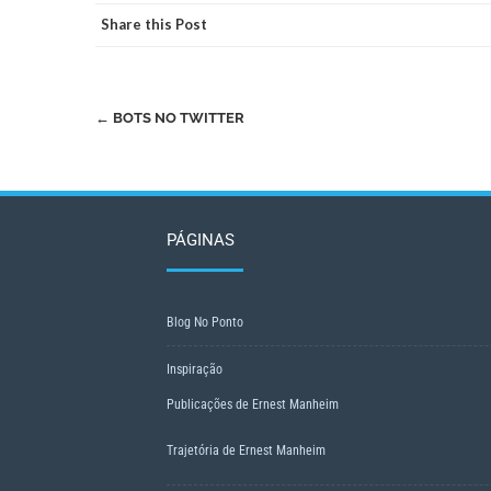
Share this Post
Post
←
BOTS NO TWITTER
navigation
PÁGINAS
Blog No Ponto
Inspiração
Publicações de Ernest Manheim
Trajetória de Ernest Manheim