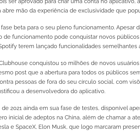
ois ser aprovado para criar uma conta no aplicativo,
a abre mão da experiência de exclusividade que popu
fase beta para o seu pleno funcionamento. Apesar da
o de funcionamento pode conquistar novos públicos e
Spotify terem lançado funcionalidades semelhantes 
 Clubhouse conquistou 10 milhões de novos usuários
mo post que a abertura para todos os públicos sem
ra pessoas de fora do seu círculo social, com visõe
tificou a desenvolvedora do aplicativo.
de 2021 ainda em sua fase de testes, disponível ape
ro inicial de adeptos na China, além de chamar a a
sla e SpaceX, Elon Musk, que logo marcaram presenç