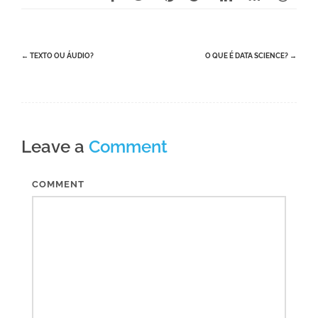
Post
←
TEXTO OU ÁUDIO?
O QUE É DATA SCIENCE?
→
navigation
Leave a
Comment
COMMENT